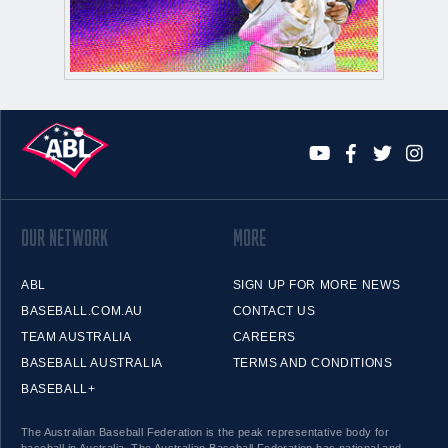
OUR NETWORK
MORE
ABL
SIGN UP FOR MORE NEWS
BASEBALL.COM.AU
CONTACT US
TEAM AUSTRALIA
CAREERS
BASEBALL AUSTRALIA
TERMS AND CONDITIONS
BASEBALL+
The Australian Baseball Federation is the peak representative body for
baseball in Australia. The Australian Baseball Federation has national and