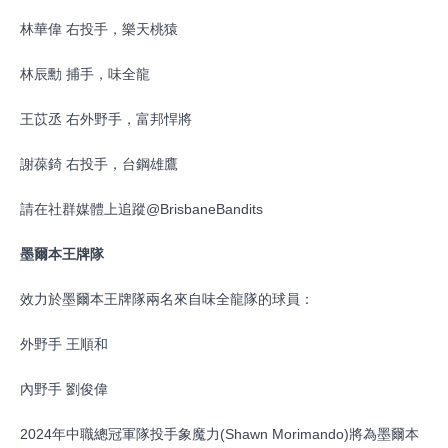
林華偉 右投手，樂天桃猿
林辰勳 捕手，味全龍
王苡丞 右外野手，富邦悍將
謝葆錡 右投手，台鋼雄鷹
請在社群媒體上追蹤@BrisbaneBandits
墨爾本王牌隊
效力於墨爾本王牌隊兩名來自味全龍隊的球員：
外野手 王順和
內野手 劉俊偉
2024年中職總冠軍隊投手象魔力(Shawn Morimando)將為墨爾本