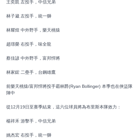
王奕凱 左投手，中信兄弟
林子崴 左投手，統一獅
林耀煌 中外野手，樂天桃猿
趙璟榮 右投手，味全龍
蔡佳諺 中外野手，富邦悍將
林家鋐 二壘手，台鋼雄鷹
前樂天桃猿/富邦悍將投手霸林爵(Ryan Bollinger) 本季也在俠盜隊
陣中
從12月19日至賽季結束，這六位球員將為布里斯本隊效力：
楊祥禾 游擊手，中信兄弟
姚杰宏 右投手，統一獅