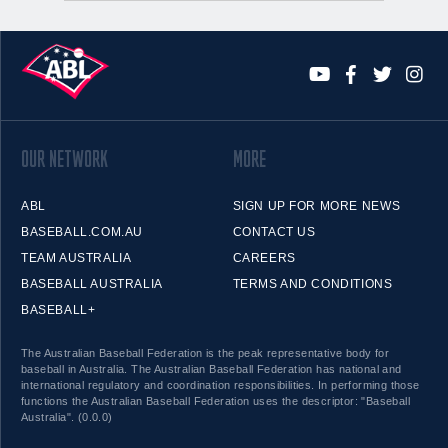
OUR NETWORK
MORE
ABL
SIGN UP FOR MORE NEWS
BASEBALL.COM.AU
CONTACT US
TEAM AUSTRALIA
CAREERS
BASEBALL AUSTRALIA
TERMS AND CONDITIONS
BASEBALL+
The Australian Baseball Federation is the peak representative body for
baseball in Australia. The Australian Baseball Federation has national and
international regulatory and coordination responsibilities. In performing those
functions the Australian Baseball Federation uses the descriptor: "Baseball
Australia". (0.0.0)