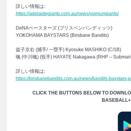
詳しい情報は:
https://adelaidegiants.com.au/news/yomiurigiants/
DeNAベースターズ (ブリスベンバンディッツ)
YOKOHAMA BAYSTARS (Brisbane Bandits)
益子京右 (捕手/ 一塁手) Kyosuke MASHIKO (C/1B)
颯 (中川颯) (投手) HAYATE Nakagawa (RHP – Submari
詳しい情報は:
https://brisbanebandits.com.au/news/bandits-baystars-p
CLICK THE BUTTONS BELOW TO DOWN
BASEBAL